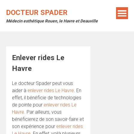
Skip
to
DOCTEUR SPADER
content
Médecin esthétique Rouen, le Havre et Deauville
Enlever rides Le
Havre
Le docteur Spader peut vous
aider à
enlever rides Le Havre
. En
effet, il bénéficie de technologies
de pointe pour
enlever rides Le
Havre
. Par ailleurs, vous
bénéficierez de son savoir-faire et
son expérience pour
enlever rides
Le Havre
. En effet, voilà plusieurs