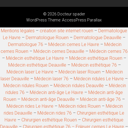
© 2026 Docteur spader
WordPress Theme:
AccessPress Parallax
Mentions légales
–
création site internet rouen
–
Dermatologue
Le Havre
–
Dermatologue Rouen
–
Dermatologue Deauville
–
Dermatologue 76
–
Médecin cernes Le Havre
–
Médecin
cernes Rouen
–
Médecin cernes Deauville
–
Médecin cernes 76
–
Médecin esthétique Le Havre
–
Médecin esthétique Rouen
–
Médecin esthétique Deauville
–
Médecin esthétique 76
–
Médecin laser Le Havre
–
Médecin laser Rouen
–
Médecin
laser Deauville
–
Médecin laser 76
–
Médecin ridules Le Havre
–
Médecin ridules Rouen
–
Médecin ridules Deauville
–
Médecin
ridules 76
–
Médecin anti-âge Le Havre
–
Médecin anti-âge
Rouen
–
Médecin anti-âge Deauville
–
Médecin anti-âge 76
–
Médecin rides Le Havre
–
Médecin rides Rouen
–
Médecin
rides Deauville
–
Médecin rides 76
–
Chirurgien esthétique Le
Havre
–
Chirurgien esthétique Rouen
–
Chirurgien esthétique
Deauville
–
Chirurgien esthétique 76 –
Enlever cernes Le Havre
–