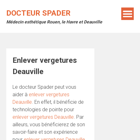
Skip
to
DOCTEUR SPADER
content
Médecin esthétique Rouen, le Havre et Deauville
Enlever vergetures
Deauville
Le docteur Spader peut vous
aider à
enlever vergetures
Deauville
. En effet, il bénéficie de
technologies de pointe pour
enlever vergetures Deauville
. Par
ailleurs, vous bénéficierez de son
savoir-faire et son expérience
pour
enlever vergetures Deauville
.