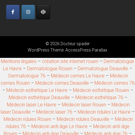
© 2026 Docteur spader
WordPress Theme:
AccessPress Parallax
Mentions légales
–
création site internet rouen
–
Dermatologue
Le Havre
–
Dermatologue Rouen
–
Dermatologue Deauville
–
Dermatologue 76
–
Médecin cernes Le Havre
–
Médecin
cernes Rouen
–
Médecin cernes Deauville
–
Médecin cernes 76
–
Médecin esthétique Le Havre
–
Médecin esthétique Rouen
–
Médecin esthétique Deauville
–
Médecin esthétique 76
–
Médecin laser Le Havre
–
Médecin laser Rouen
–
Médecin
laser Deauville
–
Médecin laser 76
–
Médecin ridules Le Havre
–
Médecin ridules Rouen
–
Médecin ridules Deauville
–
Médecin
ridules 76
–
Médecin anti-âge Le Havre
–
Médecin anti-âge
Rouen
–
Médecin anti-âge Deauville
–
Médecin anti-âge 76
–