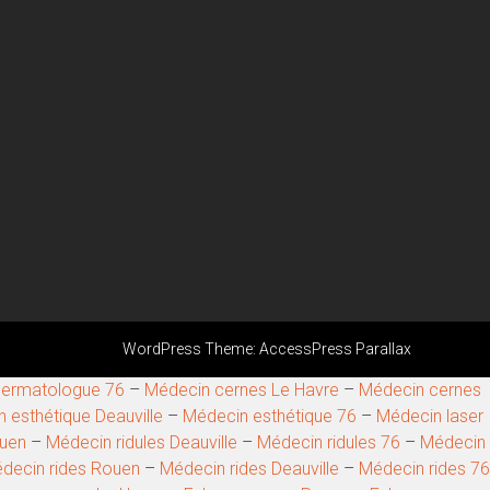
WordPress Theme:
AccessPress Parallax
ermatologue 76
–
Médecin cernes Le Havre
–
Médecin cernes
 esthétique Deauville
–
Médecin esthétique 76
–
Médecin laser
ouen
–
Médecin ridules Deauville
–
Médecin ridules 76
–
Médecin
decin rides Rouen
–
Médecin rides Deauville
–
Médecin rides 76