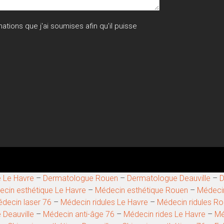
ions que j'ai soumises afin qu'il puisse
 Le Havre
–
Dermatologue Rouen
–
Dermatologue Deauville
–
D
cin esthétique Le Havre
–
Médecin esthétique Rouen
–
Médecin
decin laser 76
–
Médecin ridules Le Havre
–
Médecin ridules R
 Deauville
–
Médecin anti-âge 76
–
Médecin rides Le Havre
–
Mé