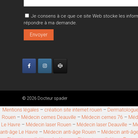
Je consens à ce que ce site Web stocke les informat
répondre à ma demande.
© 2026 Docteur spader
Mentions légales
–
création site internet rouen
–
Dermatologue
Rouen
–
Médecin cernes Deauville
–
Médecin cernes 76
–
Méde
Le Havre
–
Médecin laser Rouen
–
Médecin laser Deauville
–
Mé
anti-âge Le Havre
–
Médecin anti-âge Rouen
–
Médecin anti-âge