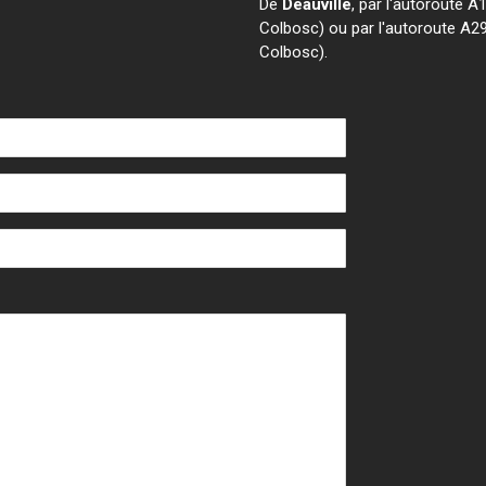
De
Deauville
, par l'autoroute A
Colbosc) ou par l'autoroute A2
Colbosc).