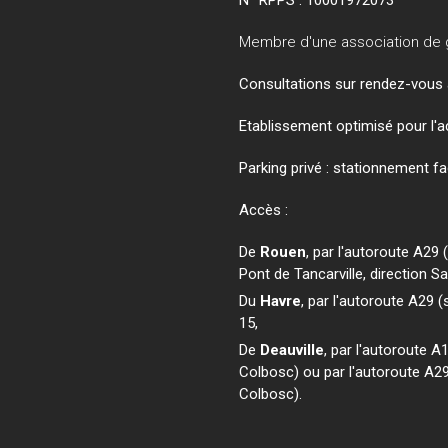
N° RPPS :
10001972073
Membre d'une association de 
Consultations sur rendez-vous 
Etablissement optimisé pour l'a
Parking privé : stationnement fac
Accès :
De
Rouen
, par l'autoroute A29
Pont de Tancarville, direction S
Du
Havre
, par l'autoroute A29 
15,
De
Deauville
, par l'autoroute A
Colbosc) ou par l'autoroute A2
Colbosc).