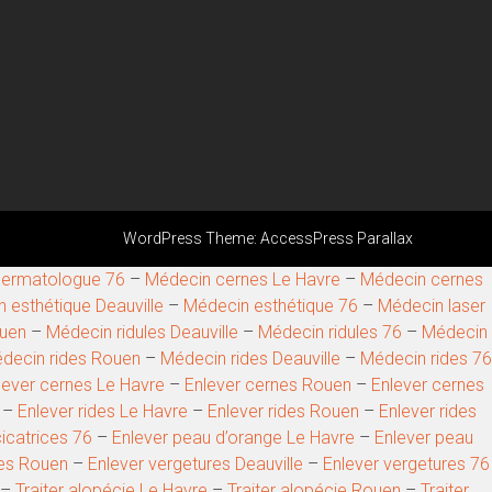
WordPress Theme:
AccessPress Parallax
ermatologue 76
–
Médecin cernes Le Havre
–
Médecin cernes
 esthétique Deauville
–
Médecin esthétique 76
–
Médecin laser
ouen
–
Médecin ridules Deauville
–
Médecin ridules 76
–
Médecin
decin rides Rouen
–
Médecin rides Deauville
–
Médecin rides 76
lever cernes Le Havre
–
Enlever cernes Rouen
–
Enlever cernes
–
Enlever rides Le Havre
–
Enlever rides Rouen
–
Enlever rides
cicatrices 76
–
Enlever peau d’orange Le Havre
–
Enlever peau
res Rouen
–
Enlever vergetures Deauville
–
Enlever vergetures 76
–
Traiter alopécie Le Havre
–
Traiter alopécie Rouen
–
Traiter