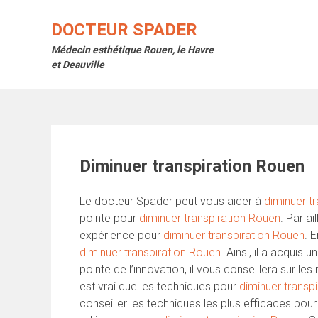
Skip
to
DOCTEUR SPADER
content
Médecin esthétique Rouen, le Havre
et Deauville
Diminuer transpiration Rouen
Le docteur Spader peut vous aider à
diminuer t
pointe pour
diminuer transpiration Rouen
. Par a
expérience pour
diminuer transpiration Rouen
. 
diminuer transpiration Rouen
. Ainsi, il a acquis 
pointe de l’innovation, il vous conseillera sur le
est vrai que les techniques pour
diminuer transp
conseiller les techniques les plus efficaces pou