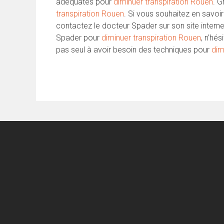
adéquates pour
diminuer transpiration Rouen
. G
transpiration Rouen
. Si vous souhaitez en savoir
contactez le docteur Spader sur son site interne
Spader pour
diminuer transpiration Rouen
, n’hé
pas seul à avoir besoin des techniques pour
dim