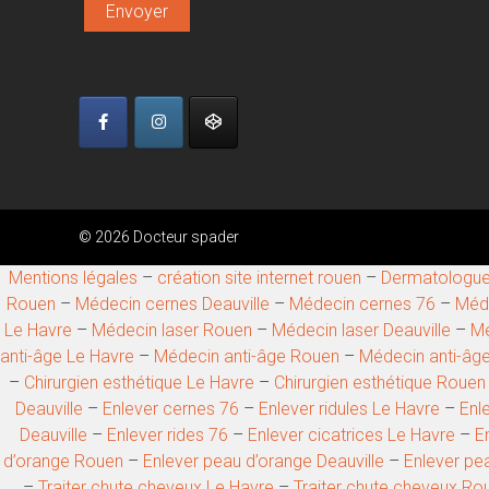
© 2026 Docteur spader
Mentions légales
–
création site internet rouen
–
Dermatologue
Rouen
–
Médecin cernes Deauville
–
Médecin cernes 76
–
Méde
Le Havre
–
Médecin laser Rouen
–
Médecin laser Deauville
–
Mé
anti-âge Le Havre
–
Médecin anti-âge Rouen
–
Médecin anti-âge
–
Chirurgien esthétique Le Havre
–
Chirurgien esthétique Rouen
Deauville
–
Enlever cernes 76
–
Enlever ridules Le Havre
–
Enl
Deauville
–
Enlever rides 76
–
Enlever cicatrices Le Havre
–
E
d’orange Rouen
–
Enlever peau d’orange Deauville
–
Enlever pe
–
Traiter chute cheveux Le Havre
–
Traiter chute cheveux Ro