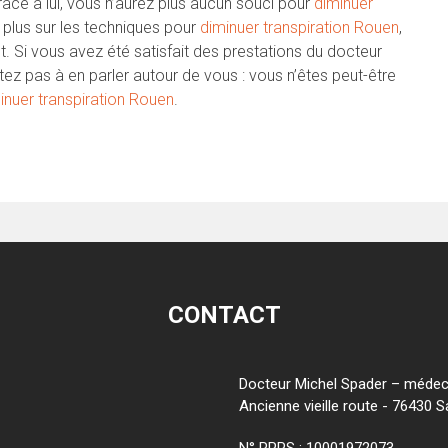
râce à lui, vous n’aurez plus aucun souci pour
diminuer
 plus sur les techniques pour
diminuer transpiration Rouen
,
t. Si vous avez été satisfait des prestations du docteur
sitez pas à en parler autour de vous : vous n’êtes peut-être
inuer transpiration Rouen
.
CONTACT
Docteur Michel Spader – médeci
Ancienne vieille route - 76430 