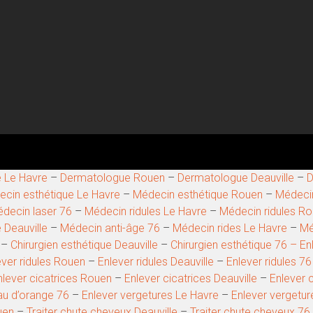
 Le Havre
–
Dermatologue Rouen
–
Dermatologue Deauville
–
D
cin esthétique Le Havre
–
Médecin esthétique Rouen
–
Médecin
decin laser 76
–
Médecin ridules Le Havre
–
Médecin ridules R
 Deauville
–
Médecin anti-âge 76
–
Médecin rides Le Havre
–
Mé
–
Chirurgien esthétique Deauville
–
Chirurgien esthétique 76 –
En
ever ridules Rouen
–
Enlever ridules Deauville
–
Enlever ridules 76
nlever cicatrices Rouen
–
Enlever cicatrices Deauville
–
Enlever 
au d’orange 76
–
Enlever vergetures Le Havre
–
Enlever vergetu
uen
–
Traiter chute cheveux Deauville
–
Traiter chute cheveux 76